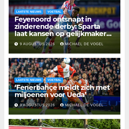
LAATSTE NIEUWS
VOETBAL
Feyenoord ontsnapt in
zinderende derby: Sparta
laat kansen op gelijkmaker
liggen
9 AUGUSTUS 2026
MICHAEL DE VOGEL
LAATSTE NIEUWS
VOETBAL
‘Fenerbahçe meldt zich met
miljoenen voor Ueda’
9 AUGUSTUS 2026
MICHAEL DE VOGEL