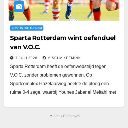
SPARTA ROTTERDAM
Sparta Rotterdam wint oefenduel
van V.O.C.
7 JULI 2026
MISCHA KEEMINK
Sparta Rotterdam heeft de oefenwedstrijd tegen
V.O.C. zonder problemen gewonnen. Op
Sportcomplex Hazelaarweg boekte de ploeg een
ruime 0-4 zege, waarbij Younes Jaber el Meftahi met
twee treffers de hoofdrol…
▼ Ad by Refinery89