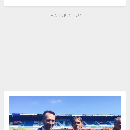
door VoetbalRotterdam.nl, genomineerd voor de
titel trainer van het…
▼ Ad by Refinery89