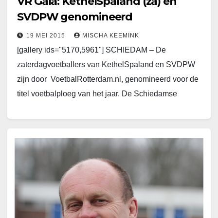
VR Gala: KethelSpaland (za) en
SVDPW genomineerd
19 MEI 2015
MISCHA KEEMINK
[gallery ids="5170,5961"] SCHIEDAM – De
zaterdagvoetballers van KethelSpaland en SVDPW
zijn door VoetbalRotterdam.nl, genomineerd voor de
titel voetbalploeg van het jaar. De Schiedamse
ploegen onderscheidde zich dit seizoen door
achtereenvolgens kampioen te worden en als…