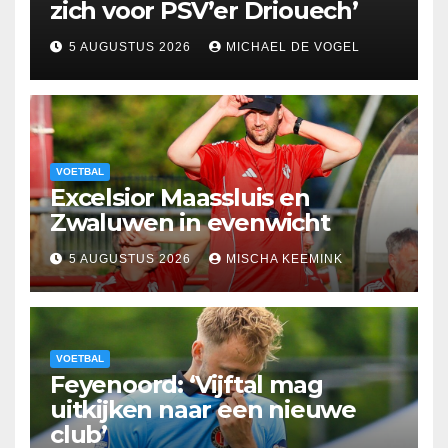
zich voor PSV’er Driouech’
5 AUGUSTUS 2026
MICHAEL DE VOGEL
VOETBAL
Excelsior Maassluis en
Zwaluwen in evenwicht
5 AUGUSTUS 2026
MISCHA KEEMINK
VOETBAL
Feyenoord: ‘Vijftal mag
uitkijken naar een nieuwe
club’