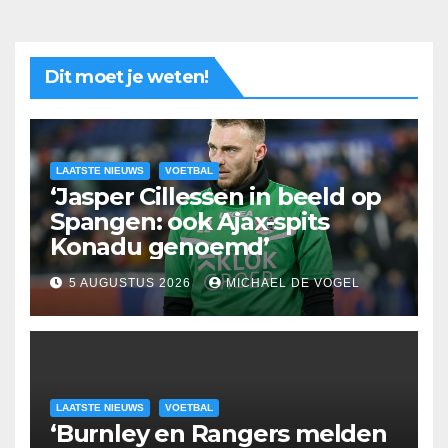
Dit moet je weten!
LAATSTE NIEUWS
VOETBAL
‘Jasper Cillessen in beeld op
Spangen: ook Ajax-spits
Konadu genoemd’
5 AUGUSTUS 2026
MICHAEL DE VOGEL
LAATSTE NIEUWS
VOETBAL
‘Burnley en Rangers melden