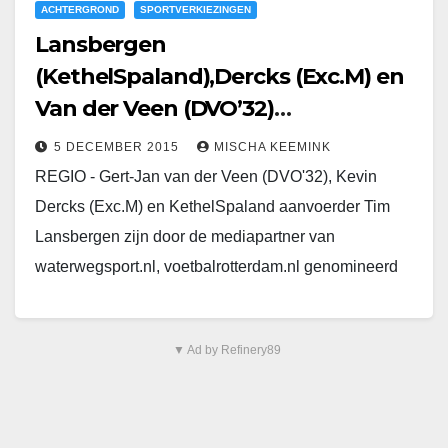
ACHTERGROND
SPORTVERKIEZINGEN
Lansbergen
(KethelSpaland),Dercks (Exc.M) en
Van der Veen (DVO’32)
genomineerd
5 DECEMBER 2015
MISCHA KEEMINK
REGIO - Gert-Jan van der Veen (DVO'32), Kevin
Dercks (Exc.M) en KethelSpaland aanvoerder Tim
Lansbergen zijn door de mediapartner van
waterwegsport.nl, voetbalrotterdam.nl genomineerd
voor de titel "speler van de maand"…
▼ Ad by Refinery89