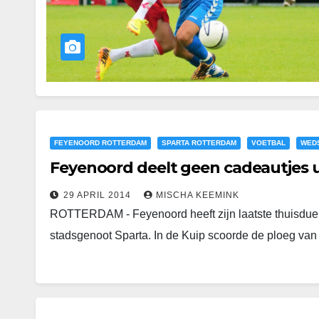
FEYENOORD ROTTERDAM
SPARTA ROTTERDAM
VOETBAL
WED
Feyenoord deelt geen cadeautjes u
29 APRIL 2014
MISCHA KEEMINK
ROTTERDAM - Feyenoord heeft zijn laatste thuisduel 
stadsgenoot Sparta. In de Kuip scoorde de ploeg va