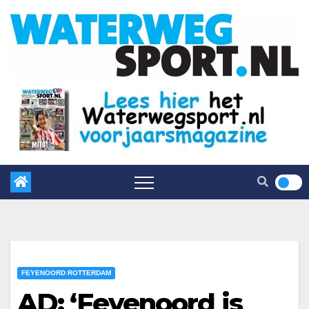
FEYENOORD ROTTERDAM
AD: ‘Feyenoord is