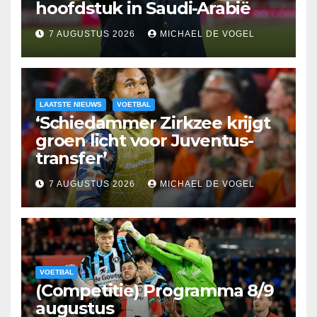
hoofdstuk in Saudi-Arabië
7 AUGUSTUS 2026
MICHAEL DE VOGEL
LAATSTE NIEUWS
VOETBAL
‘Schiedammer Zirkzee krijgt
groen licht voor Juventus-
transfer’
7 AUGUSTUS 2026
MICHAEL DE VOGEL
VOETBAL
(Competitie) Programma 8/9
augustus