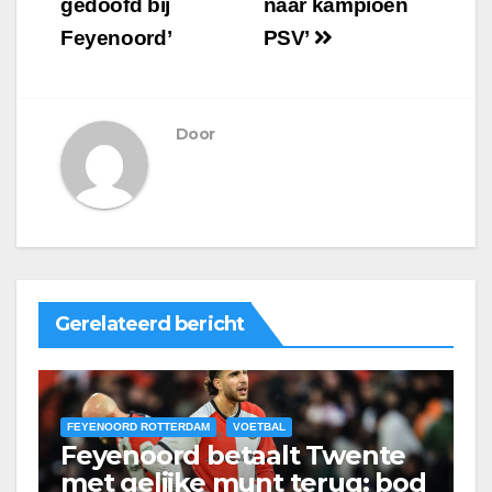
gedoofd bij
naar kampioen
Feyenoord’
PSV’
Door
Gerelateerd bericht
FEYENOORD ROTTERDAM
VOETBAL
Feyenoord betaalt Twente
met gelijke munt terug: bod