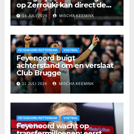
op Zerrouki kan direct de
prullenbak in
14 JULI 2026
MISCHA KEEMINK
FEYENOORD ROTTERDAM
VOETBAL
Feyenoord buigt
achterstand om en verslaat
Club Brugge
11 JULI 2026
MISCHA KEEMINK
FEYENOORD ROTTERDAM
VOETBAL
Feyenoord wacht op
transfermiljoenen: eerst