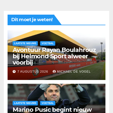
Dit moet je weten!
LAATSTE NIEUWS
VOETBAL
Avontuur Rayan Boulahrouz
bij Helmond Sport alweer
voorbij
7 AUGUSTUS 2026
MICHAEL DE VOGEL
LAATSTE NIEUWS
VOETBAL
Marino Pusic begint nieuw