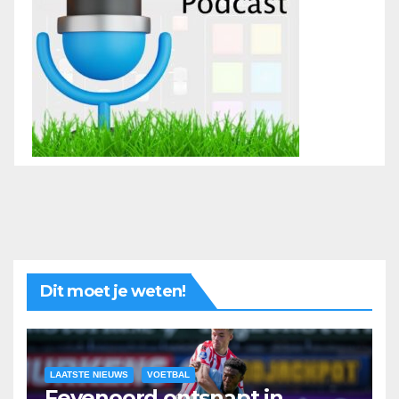
Dit moet je weten!
LAATSTE NIEUWS
VOETBAL
Feyenoord ontsnapt in