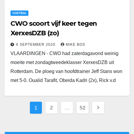
VOETBAL
CWO scoort vijf keer tegen
XerxesDZB (zo)
6 SEPTEMBER 2020
MIKE BOS
VLAARDINGEN - CWO had zaterdagavond weinig
moeite met zondagtweedeklasser XerxesDZB uit
Rotterdam. De ploeg van hoofdtrainer Jeff Stans won
met 5-0. Oualid Tarafit, Obeida Kadri (2x), Rick v.d
Sluis en…
1
2
…
52