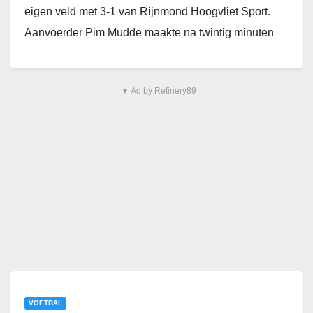
eigen veld met 3-1 van Rijnmond Hoogvliet Sport.
Aanvoerder Pim Mudde maakte na twintig minuten
spelen de 1-0…
▼ Ad by Refinery89
VOETBAL