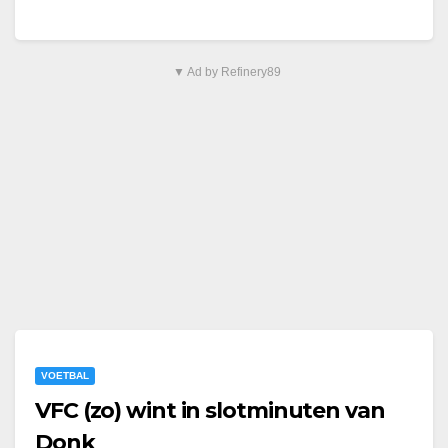
openden de gastheren…
▼ Ad by Refinery89
VOETBAL
VFC (zo) wint in slotminuten van
Donk