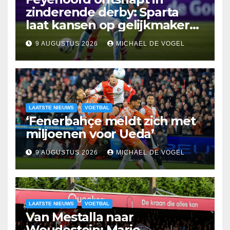
zinderende derby: Sparta
laat kansen op gelijkmaker
liggen
9 AUGUSTUS 2026
MICHAEL DE VOGEL
LAATSTE NIEUWS
VOETBAL
‘Fenerbahçe meldt zich met
miljoenen voor Ueda’
9 AUGUSTUS 2026
MICHAEL DE VOGEL
LAATSTE NIEUWS
VOETBAL
Van Mestalla naar
Woudestein: Mario