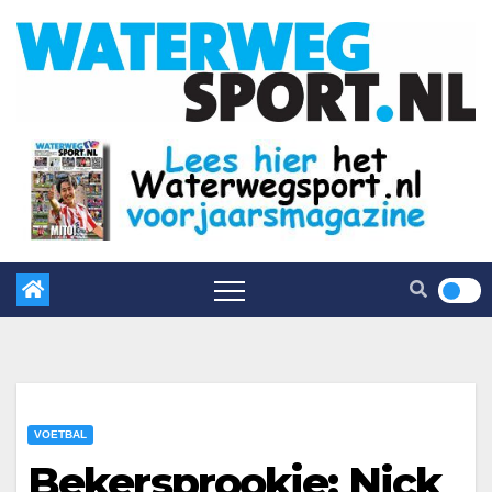
VOETBAL
Bekersprookje: Nick