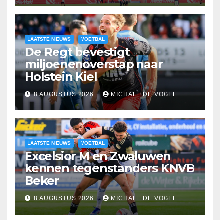
LAATSTE NIEUWS
VOETBAL
De Regt bevestigt
miljoenenoverstap naar
Holstein Kiel
8 AUGUSTUS 2026
MICHAEL DE VOGEL
LAATSTE NIEUWS
VOETBAL
Excelsior M en Zwaluwen
kennen tegenstanders KNVB
Beker
8 AUGUSTUS 2026
MICHAEL DE VOGEL