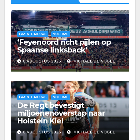
LAATSTE NIEUWS
VOETBAL
‘Feyenoord richt pijlen op
Spaanse linksback’
8 AUGUSTUS 2026
MICHAEL DE VOGEL
LAATSTE NIEUWS
VOETBAL
De Regt bevestigt
miljoenenoverstap naar
Holstein Kiel
8 AUGUSTUS 2026
MICHAEL DE VOGEL