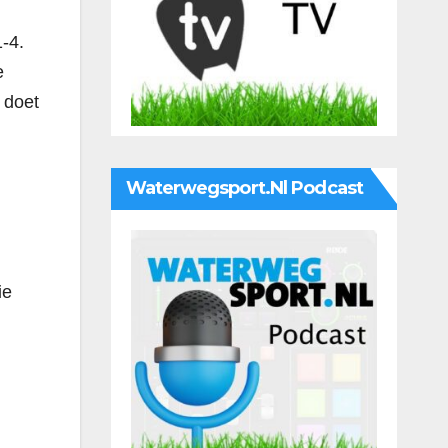
1-4.
e
 doet
Waterwegsport.nl Podcast
ie