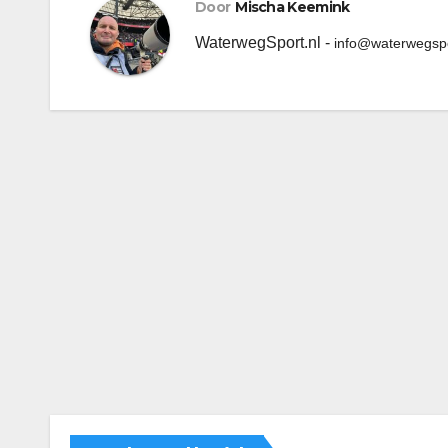
Door
Mischa Keemink
WaterwegSport.nl -
info@waterwegspo