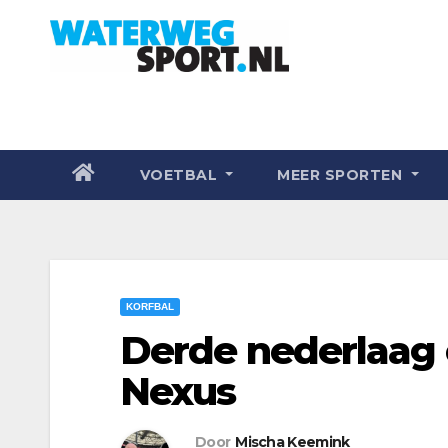
VOETBAL
MEER SPORTEN
KORFBAL
Derde nederlaag o
Nexus
Door
Mischa Keemink