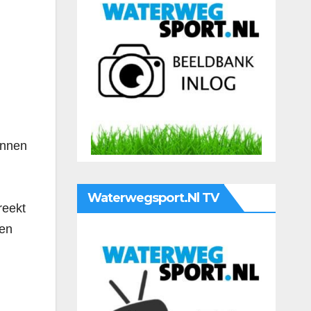
onnen
Waterwegsport.nl TV
reekt
een