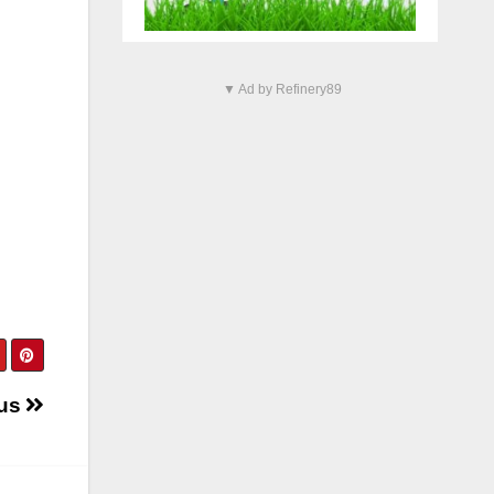
▼ Ad by Refinery89
xus