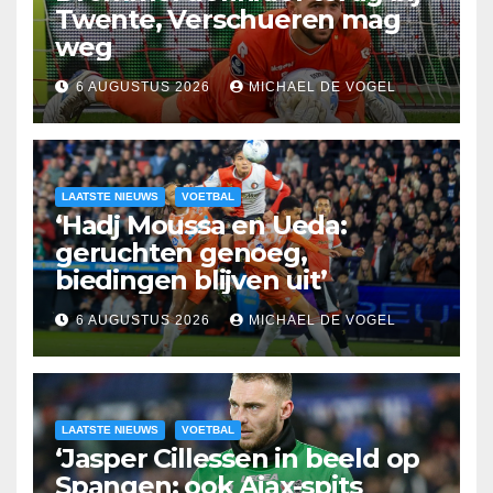
Twente, Verschueren mag
weg
6 AUGUSTUS 2026
MICHAEL DE VOGEL
LAATSTE NIEUWS
VOETBAL
‘Hadj Moussa en Ueda:
geruchten genoeg,
biedingen blijven uit’
6 AUGUSTUS 2026
MICHAEL DE VOGEL
LAATSTE NIEUWS
VOETBAL
‘Jasper Cillessen in beeld op
Spangen: ook Ajax-spits