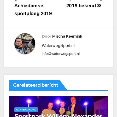
Schiedamse
2019 bekend
sportploeg 2019
Door
Mischa Keemink
WaterwegSport.nl -
info@waterwegsport.nl
Gerelateerd bericht
ACHTERGROND
Sportpark Willem-Alexander