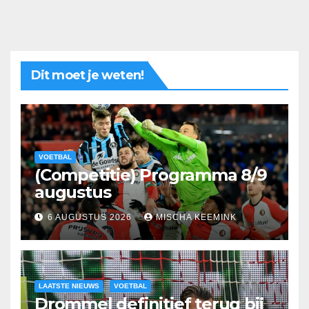
Dit moet je weten!
VOETBAL
(Competitie) Programma 8/9
augustus
6 AUGUSTUS 2026
MISCHA KEEMINK
LAATSTE NIEUWS
VOETBAL
Drommel definitief terug bij