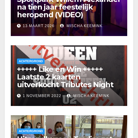
na tien jaar feestelijk
heropend (VIDEO)
13 MAART 2026
MISCHA KEEMINK
ACHTERGROND
+++++ Like en Win +++++
Laatste 2 kaarten
uitverkocht Tributes Night
1 NOVEMBER 2022
MISCHA KEEMINK
ACHTERGROND