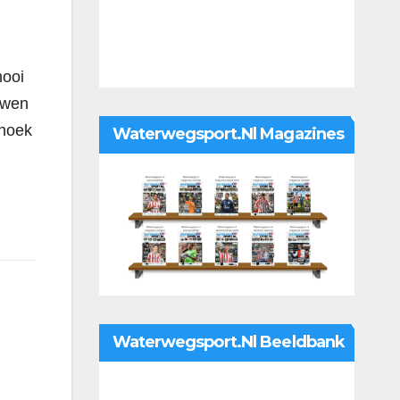
mooi
uwen
shoek
Waterwegsport.nl Magazines
Waterwegsport.nl Beeldbank