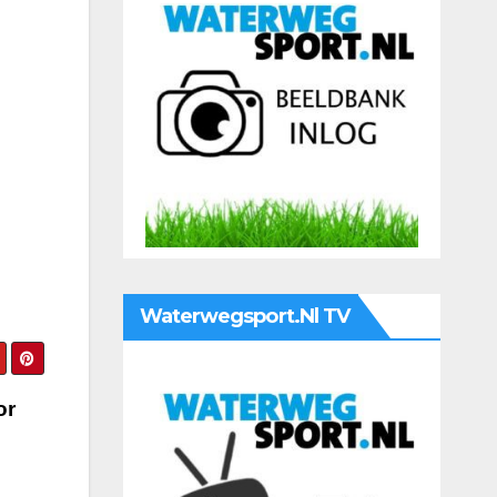
Waterwegsport.nl TV
or