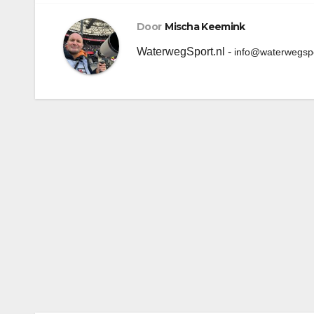
Door
Mischa Keemink
WaterwegSport.nl -
info@waterwegspo