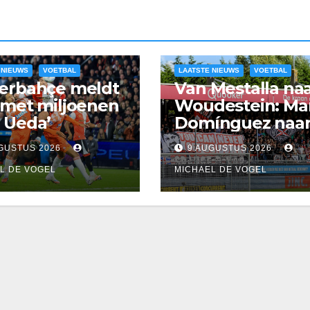
 NIEUWS
VOETBAL
LAATSTE NIEUWS
VOETBAL
nerbahçe meldt
Van Mestalla na
 met miljoenen
Woudestein: Ma
 Ueda’
Domínguez naa
Excelsior
GUSTUS 2026
9 AUGUSTUS 2026
L DE VOGEL
MICHAEL DE VOGEL