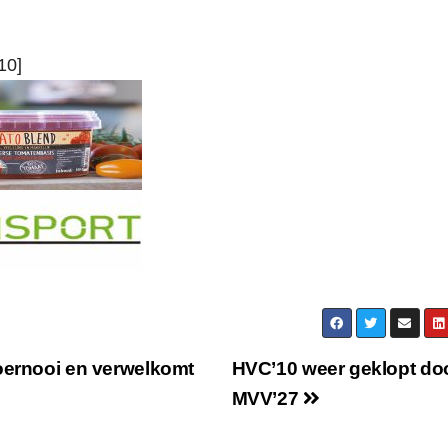
10]
Toernooi en verwelkomt
HVC’10 weer geklopt do
MVV’27