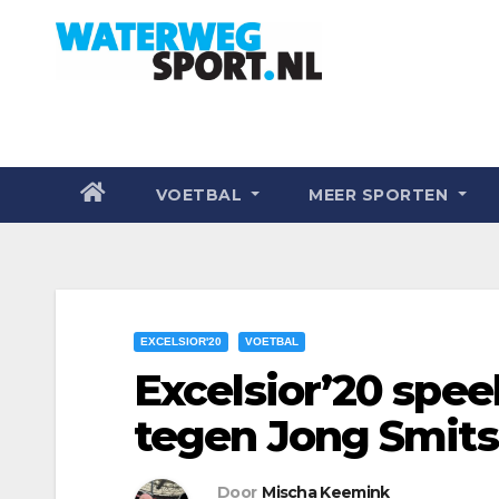
VOETBAL
MEER SPORTEN
EXCELSIOR'20
VOETBAL
Excelsior’20 speel
tegen Jong Smit
Door
Mischa Keemink