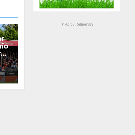
▼ Ad by Refinery89
ar
rio
r