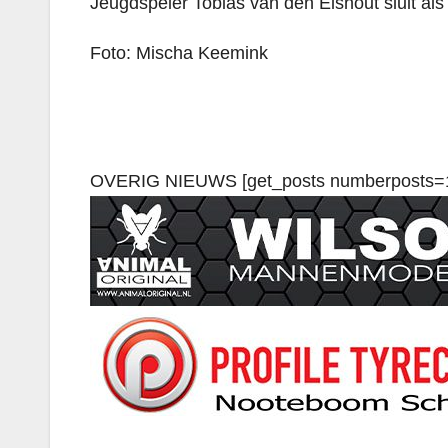
Jeugdspeler Tobias van den Elshout sluit als
Foto: Mischa Keemink
OVERIG NIEUWS [get_posts numberposts=