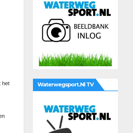
 het
Waterwegsport.nl TV
en