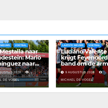
 NIEUWS
VOETBAL
LAATSTE NIEUWS
VOETBAL
Mestalla naar
Luciano Valente
estein: Mario
krijgt Feyenoord
ínguez naar
band om de arm
lsior
GUSTUS 2026
9 AUGUSTUS 2026
L DE VOGEL
MICHAEL DE VOGEL