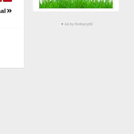
aal
▼ Ad by Refinery89