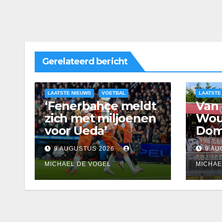
Gerelateerd bericht
LAATSTE NIEUWS
VOETBAL
LAATSTE
‘Fenerbahçe meldt
Van 
zich met miljoenen
Woud
voor Ueda’
Dom
Exce
9 AUGUSTUS 2026
9 AU
MICHAEL DE VOGEL
MICHAE