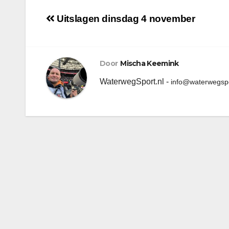
Uitslagen dinsdag 4 november
Door
Mischa Keemink
WaterwegSport.nl -
info@waterwegspo