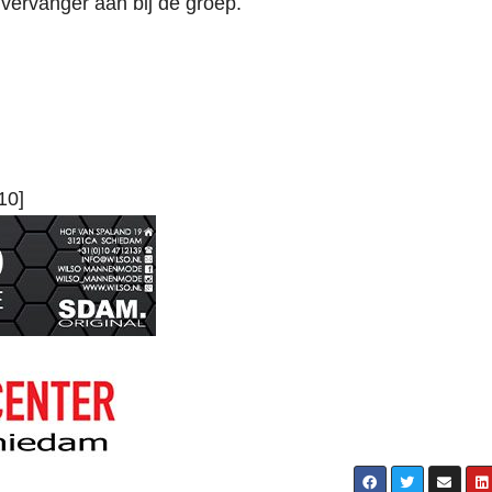
 vervanger aan bij de groep.
10]