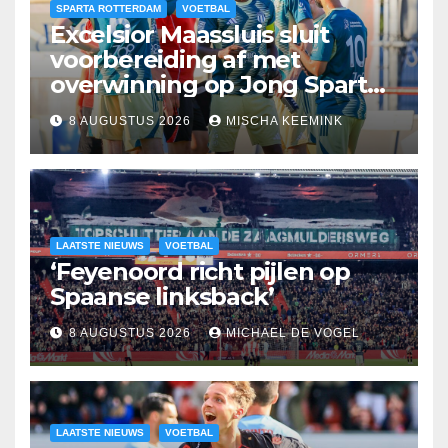
SPARTA ROTTERDAM
VOETBAL
Excelsior Maassluis sluit
voorbereiding af met
overwinning op Jong Sparta
Rotterdam
8 AUGUSTUS 2026
MISCHA KEEMINK
LAATSTE NIEUWS
VOETBAL
‘Feyenoord richt pijlen op
Spaanse linksback’
8 AUGUSTUS 2026
MICHAEL DE VOGEL
LAATSTE NIEUWS
VOETBAL