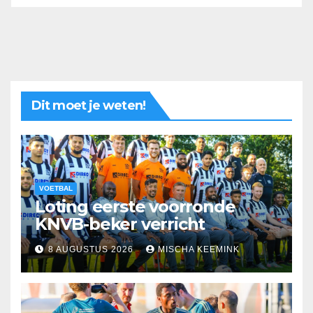
Dit moet je weten!
VOETBAL
Loting eerste voorronde
KNVB-beker verricht
8 AUGUSTUS 2026
MISCHA KEEMINK