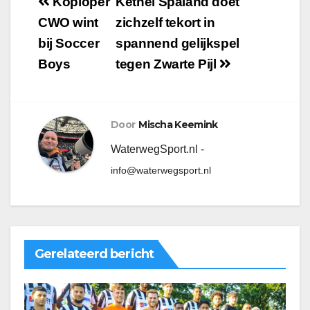
Koploper
Kethel Spaland doet
CWO wint
zichzelf tekort in
bij Soccer
spannend gelijkspel
Boys
tegen Zwarte Pijl
Door
Mischa Keemink
WaterwegSport.nl -
info@waterwegsport.nl
Gerelateerd bericht