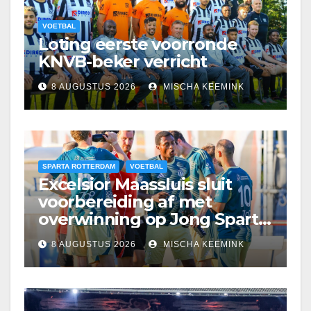
VOETBAL
Loting eerste voorronde
KNVB-beker verricht
8 AUGUSTUS 2026
MISCHA KEEMINK
SPARTA ROTTERDAM
VOETBAL
Excelsior Maassluis sluit
voorbereiding af met
overwinning op Jong Sparta
Rotterdam
8 AUGUSTUS 2026
MISCHA KEEMINK