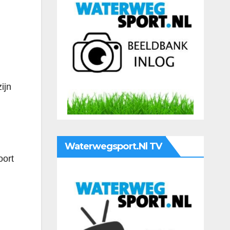
ijn
n
Waterwegsport.nl TV
oort