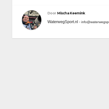
Door
Mischa Keemink
WaterwegSport.nl -
info@waterwegspo