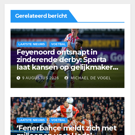
Gerelateerd bericht
LAATSTE NIEUWS
VOETBAL
Feyenoord ontsnapt in
zinderende derby: Sparta
laat kansen op gelijkmaker
liggen
9 AUGUSTUS 2026
MICHAEL DE VOGEL
LAATSTE NIEUWS
VOETBAL
‘Fenerbahçe meldt zich met