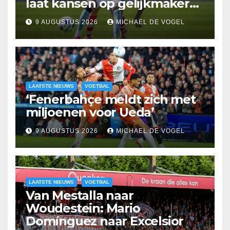
laat kansen op gelijkmaker
liggen
9 AUGUSTUS 2026
MICHAEL DE VOGEL
LAATSTE NIEUWS
VOETBAL
‘Fenerbahçe meldt zich met
miljoenen voor Ueda’
9 AUGUSTUS 2026
MICHAEL DE VOGEL
LAATSTE NIEUWS
VOETBAL
Van Mestalla naar
Woudestein: Mario
Domínguez naar Excelsior