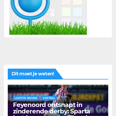
Dit moet je weten!
LAATSTE NIEUWS
VOETBAL
Feyenoord ontsnapt in
zinderende derby: Sparta