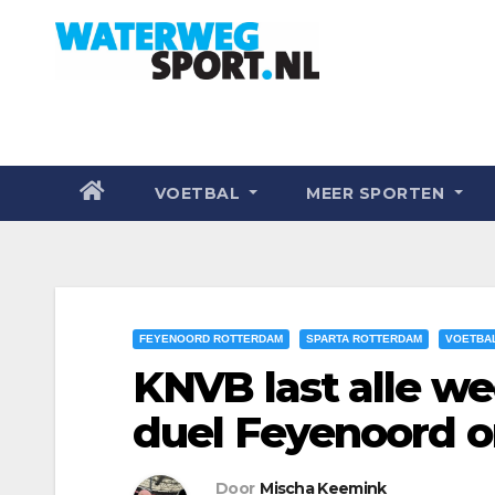
VOETBAL
MEER SPORTEN
FEYENOORD ROTTERDAM
SPARTA ROTTERDAM
VOETBA
KNVB last alle we
duel Feyenoord 
Door
Mischa Keemink