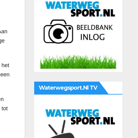
Aan
ge
 het
 een
Waterwegsport.nl TV
en
 tot