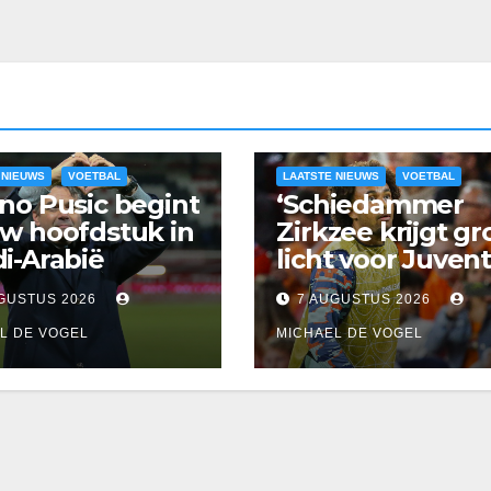
 NIEUWS
VOETBAL
LAATSTE NIEUWS
VOETBAL
no Pusic begint
‘Schiedammer
w hoofdstuk in
Zirkzee krijgt g
i-Arabië
licht voor Juven
transfer’
GUSTUS 2026
7 AUGUSTUS 2026
L DE VOGEL
MICHAEL DE VOGEL