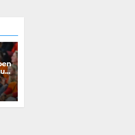
roen
tus-