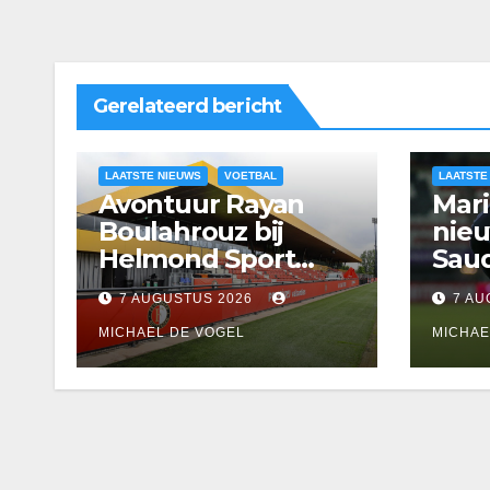
Gerelateerd bericht
LAATSTE NIEUWS
VOETBAL
LAATSTE
Avontuur Rayan
Mari
Boulahrouz bij
nieu
Helmond Sport
Saud
alweer voorbij
7 AUGUSTUS 2026
7 AU
MICHAEL DE VOGEL
MICHAE