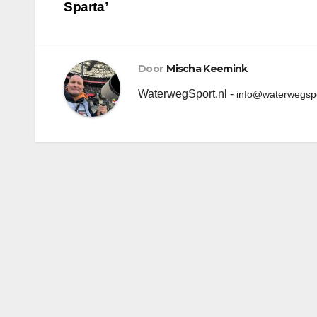
Sparta’
Door
Mischa Keemink
WaterwegSport.nl -
info@waterwegspo