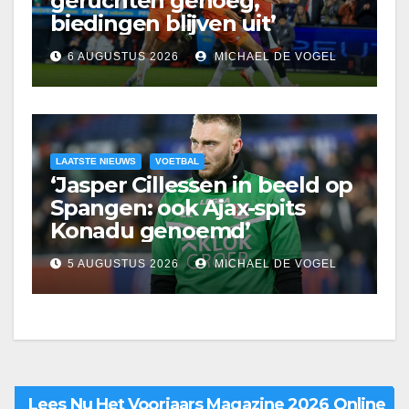
geruchten genoeg,
biedingen blijven uit’
6 AUGUSTUS 2026
MICHAEL DE VOGEL
LAATSTE NIEUWS
VOETBAL
‘Jasper Cillessen in beeld op
Spangen: ook Ajax-spits
Konadu genoemd’
5 AUGUSTUS 2026
MICHAEL DE VOGEL
Lees Nu Het Voorjaars Magazine 2026 Online