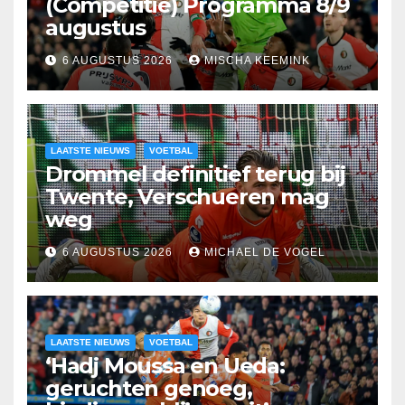
(Competitie) Programma 8/9
augustus
6 AUGUSTUS 2026
MISCHA KEEMINK
LAATSTE NIEUWS
VOETBAL
Drommel definitief terug bij
Twente, Verschueren mag
weg
6 AUGUSTUS 2026
MICHAEL DE VOGEL
LAATSTE NIEUWS
VOETBAL
‘Hadj Moussa en Ueda:
geruchten genoeg,