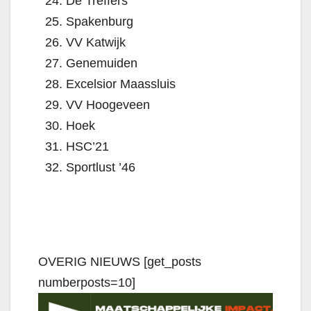
De Treffers
Spakenburg
VV Katwijk
Genemuiden
Excelsior Maassluis
VV Hoogeveen
Hoek
HSC’21
Sportlust ’46
OVERIG NIEUWS [get_posts
numberposts=10]