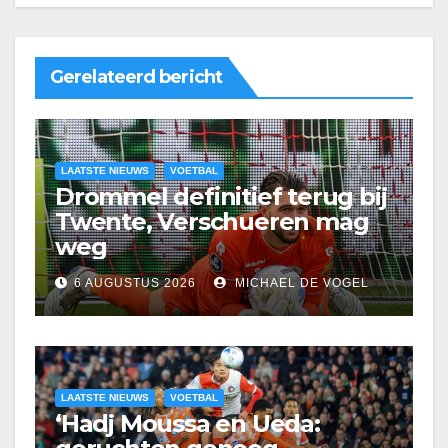
Gerelateerd bericht
LAATSTE NIEUWS
VOETBAL
Drommel definitief terug bij
Twente, Verschueren mag
weg
6 AUGUSTUS 2026
MICHAEL DE VOGEL
LAATSTE NIEUWS
VOETBAL
‘Hadj Moussa en Ueda: