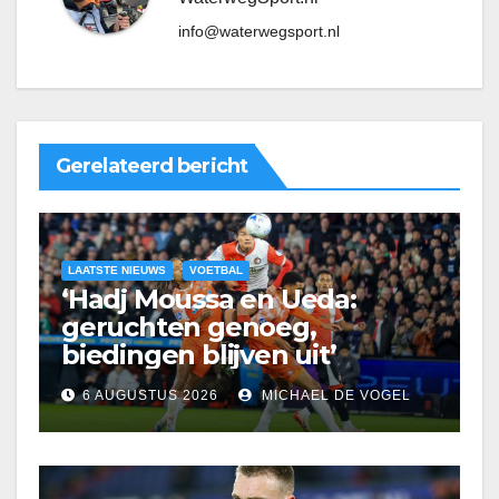
info@waterwegsport.nl
Gerelateerd bericht
LAATSTE NIEUWS
VOETBAL
‘Hadj Moussa en Ueda:
geruchten genoeg,
biedingen blijven uit’
6 AUGUSTUS 2026
MICHAEL DE VOGEL