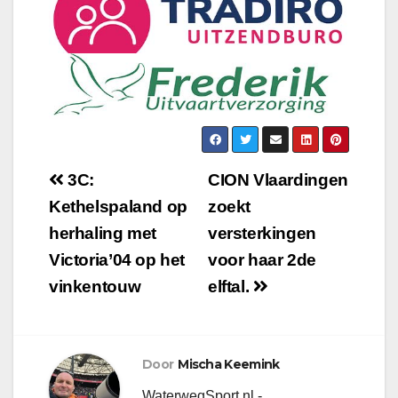
3C:
CION Vlaardingen
Kethelspaland op
zoekt
herhaling met
versterkingen
Victoria’04 op het
voor haar 2de
vinkentouw
elftal.
Door
Mischa Keemink
WaterwegSport.nl -