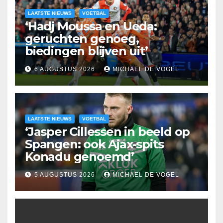
LAATSTE NIEUWS
VOETBAL
‘Hadj Moussa en Ueda:
geruchten genoeg,
biedingen blijven uit’
6 AUGUSTUS 2026
MICHAEL DE VOGEL
LAATSTE NIEUWS
VOETBAL
‘Jasper Cillessen in beeld op
Spangen: ook Ajax-spits
Konadu genoemd’
5 AUGUSTUS 2026
MICHAEL DE VOGEL