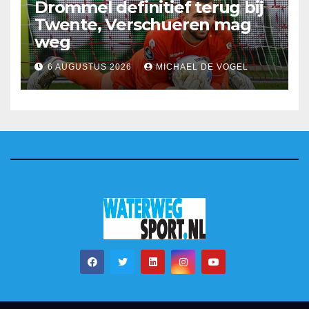
Drommel definitief terug bij
Twente, Verschueren mag
weg
6 AUGUSTUS 2026
MICHAEL DE VOGEL