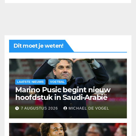
Dit moet je weten!
LAATSTE NIEUWS
VOETBAL
Marino Pusic begint nieuw
hoofdstuk in Saudi-Arabië
7 AUGUSTUS 2026
MICHAEL DE VOGEL