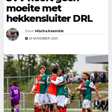
moeite met
hekkensluiter DRL
Door
Mischa Keemink
30 NOVEMBER 2025