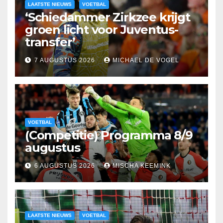
LAATSTE NIEUWS
VOETBAL
‘Schiedammer Zirkzee krijgt
groen licht voor Juventus-
transfer’
7 AUGUSTUS 2026
MICHAEL DE VOGEL
VOETBAL
(Competitie) Programma 8/9
augustus
6 AUGUSTUS 2026
MISCHA KEEMINK
LAATSTE NIEUWS
VOETBAL