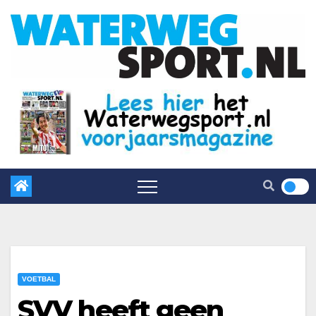
VOETBAL
SVV heeft geen