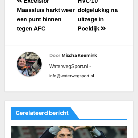
Excelsior
HVC’10
Maassluis harkt weer
dolgelukkig na
een punt binnen
uitzege in
tegen AFC
Poeldijk
Door
Mischa Keemink
WaterwegSport.nl -
info@waterwegsport.nl
Gerelateerd bericht