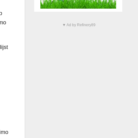
p
imo
▼ Ad by Refinery89
ijst
Timo