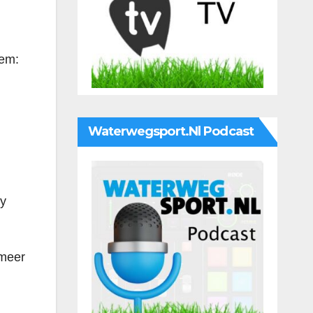
eem:
Waterwegsport.nl Podcast
n
ry
 meer