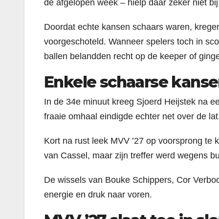
de afgelopen week – hielp daar zeker niet bij
Doordat echte kansen schaars waren, krege
voorgeschoteld. Wanneer spelers toch in sco
ballen belandden recht op de keeper of ginge
Enkele schaarse kanse
In de 34e minuut kreeg Sjoerd Heijstek na e
fraaie omhaal eindigde echter net over de lat
Kort na rust leek MVV ’27 op voorsprong te
van Cassel, maar zijn treffer werd wegens bu
De wissels van Bouke Schippers, Cor Verb
energie en druk naar voren.