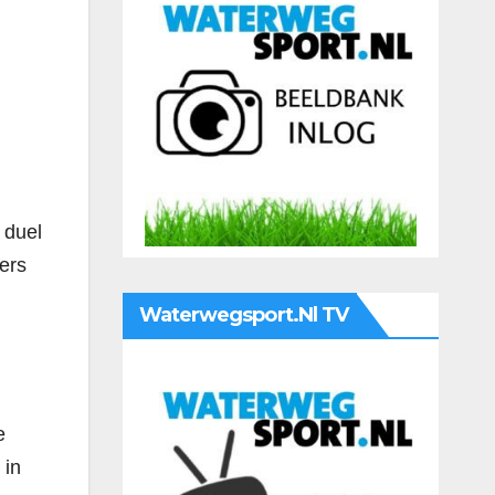
 duel
ers
Waterwegsport.nl TV
e
 in