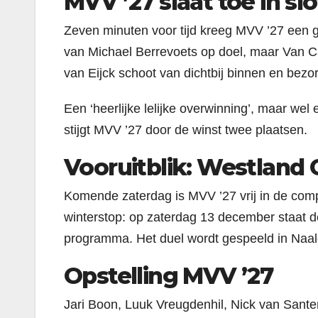
MVV ’27 slaat toe in sl
Zeven minuten voor tijd kreeg MVV ’27 een g
van Michael Berrevoets op doel, maar Van Ca
van Eijck schoot van dichtbij binnen en bez
Een ‘heerlijke lelijke overwinning’, maar wel 
stijgt MVV ’27 door de winst twee plaatsen.
Vooruitblik: Westland
Komende zaterdag is MVV ’27 vrij in de compe
winterstop: op zaterdag 13 december staat d
programma. Het duel wordt gespeeld in Naal
Opstelling MVV ’27
Jari Boon, Luuk Vreugdenhil, Nick van Sant