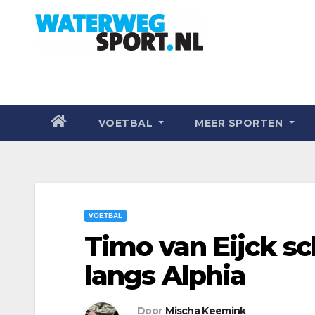
VOETBAL
MEER SPORTEN
VOETBAL
Timo van Eijck sc
langs Alphia
Door
Mischa Keemink