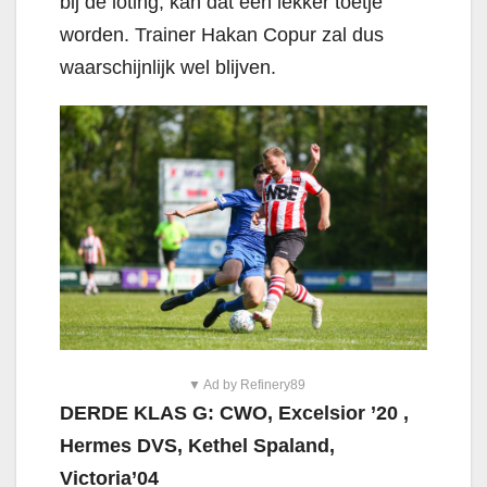
bij de loting, kan dat een lekker toetje
worden. Trainer Hakan Copur zal dus
waarschijnlijk wel blijven.
▼ Ad by Refinery89
DERDE KLAS G: CWO, Excelsior ’20 ,
Hermes DVS, Kethel Spaland,
Victoria’04