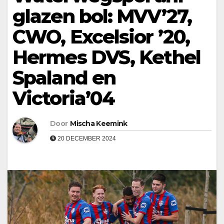
glazen bol: MVV’27,
CWO, Excelsior ’20,
Hermes DVS, Kethel
Spaland en
Victoria’04
Door
Mischa Keemink
20 DECEMBER 2024