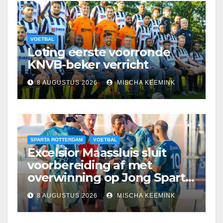
VOETBAL
Loting eerste voorronde
KNVB-beker verricht
8 AUGUSTUS 2026
MISCHA KEEMINK
SPARTA ROTTERDAM
VOETBAL
Excelsior Maassluis sluit
voorbereiding af met
overwinning op Jong Sparta
Rotterdam
8 AUGUSTUS 2026
MISCHA KEEMINK