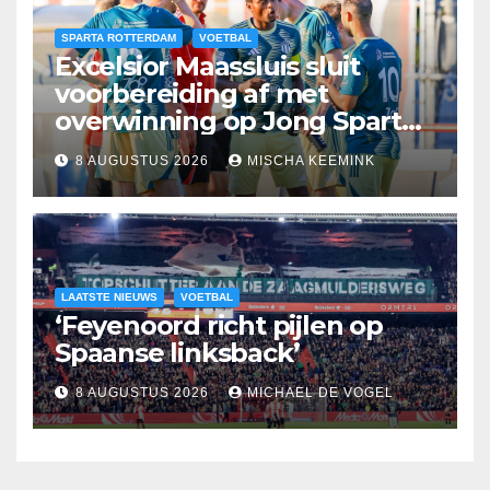
SPARTA ROTTERDAM
VOETBAL
Excelsior Maassluis sluit
voorbereiding af met
overwinning op Jong Sparta
Rotterdam
8 AUGUSTUS 2026
MISCHA KEEMINK
LAATSTE NIEUWS
VOETBAL
‘Feyenoord richt pijlen op
Spaanse linksback’
8 AUGUSTUS 2026
MICHAEL DE VOGEL