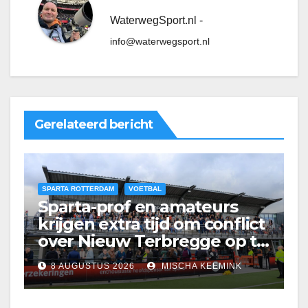
WaterwegSport.nl -
info@waterwegsport.nl
Gerelateerd bericht
SPARTA ROTTERDAM
VOETBAL
Sparta-prof en amateurs
krijgen extra tijd om conflict
over Nieuw Terbregge op te
lossen
8 AUGUSTUS 2026
MISCHA KEEMINK