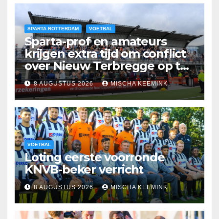
SPARTA ROTTERDAM
VOETBAL
Sparta-prof en amateurs
krijgen extra tijd om conflict
over Nieuw Terbregge op te
lossen
8 AUGUSTUS 2026
MISCHA KEEMINK
VOETBAL
Loting eerste voorronde
KNVB-beker verricht
8 AUGUSTUS 2026
MISCHA KEEMINK