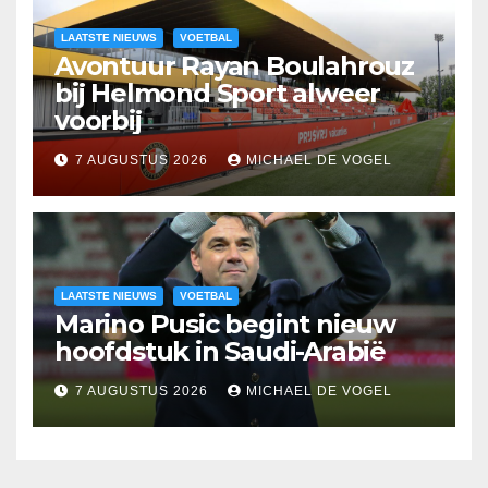
LAATSTE NIEUWS
VOETBAL
Avontuur Rayan Boulahrouz
bij Helmond Sport alweer
voorbij
7 AUGUSTUS 2026
MICHAEL DE VOGEL
LAATSTE NIEUWS
VOETBAL
Marino Pusic begint nieuw
hoofdstuk in Saudi-Arabië
7 AUGUSTUS 2026
MICHAEL DE VOGEL