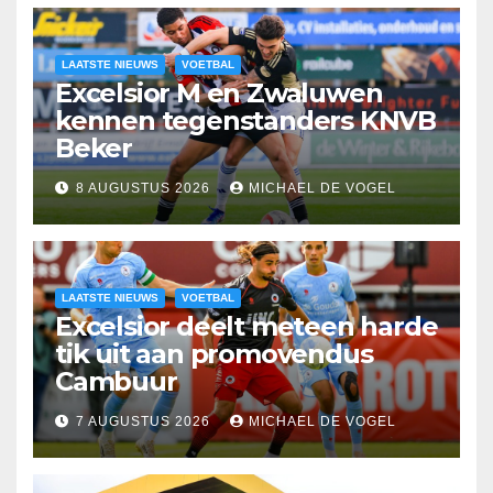
LAATSTE NIEUWS
VOETBAL
Excelsior M en Zwaluwen
kennen tegenstanders KNVB
Beker
8 AUGUSTUS 2026
MICHAEL DE VOGEL
LAATSTE NIEUWS
VOETBAL
Excelsior deelt meteen harde
tik uit aan promovendus
Cambuur
7 AUGUSTUS 2026
MICHAEL DE VOGEL