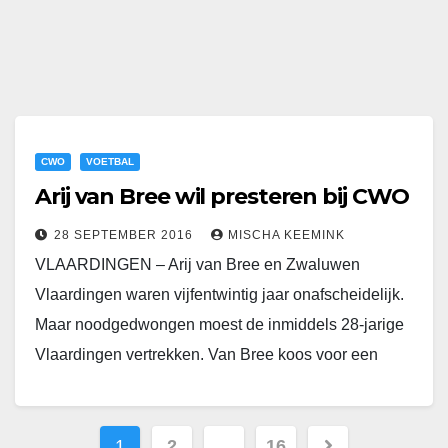
CWO
VOETBAL
Arij van Bree wil presteren bij CWO
28 SEPTEMBER 2016
MISCHA KEEMINK
VLAARDINGEN – Arij van Bree en Zwaluwen
Vlaardingen waren vijfentwintig jaar onafscheidelijk.
Maar noodgedwongen moest de inmiddels 28-jarige
Vlaardingen vertrekken. Van Bree koos voor een
nieuw avontuur bij tweedeklasser CWO…
1
2
…
16