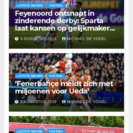
LAATSTE NIEUWS
VOETBAL
Feyenoord ontsnapt in
zinderende derby: Sparta
laat kansen op gelijkmaker
liggen
9 AUGUSTUS 2026
MICHAEL DE VOGEL
LAATSTE NIEUWS
VOETBAL
‘Fenerbahçe meldt zich met
miljoenen voor Ueda’
9 AUGUSTUS 2026
MICHAEL DE VOGEL
LAATSTE NIEUWS
VOETBAL