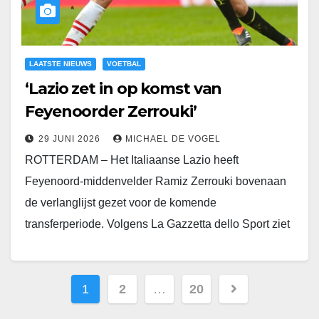
LAATSTE NIEUWS
VOETBAL
‘Lazio zet in op komst van
Feyenoorder Zerrouki’
29 JUNI 2026
MICHAEL DE VOGEL
ROTTERDAM – Het Italiaanse Lazio heeft
Feyenoord-middenvelder Ramiz Zerrouki bovenaan
de verlanglijst gezet voor de komende
transferperiode. Volgens La Gazzetta dello Sport ziet
trainer Gennaro Gattuso de Algerijn als een…
1
2
…
20