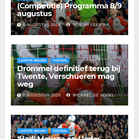
(Competitie) Programma 8/9
augustus
6 AUGUSTUS 2026
MISCHA KEEMINK
LAATSTE NIEUWS
VOETBAL
Drommel definitief terug bij
Twente, Verschueren mag
weg
6 AUGUSTUS 2026
MICHAEL DE VOGEL
LAATSTE NIEUWS
VOETBAL
‘Hadj Moussa en Ueda: