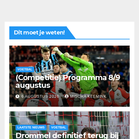
Dit moet je weten!
VOETBAL
(Competitie) Programma 8/9
augustus
6 AUGUSTUS 2026
MISCHA KEEMINK
LAATSTE NIEUWS
VOETBAL
Drommel definitief terug bij