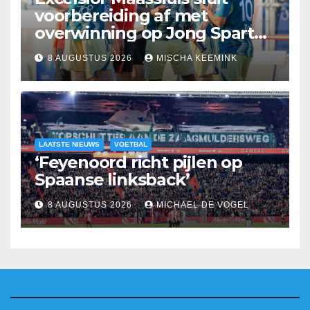
voorbereiding af met
overwinning op Jong Sparta
Rotterdam
8 AUGUSTUS 2026
MISCHA KEEMINK
LAATSTE NIEUWS
VOETBAL
‘Feyenoord richt pijlen op
Spaanse linksback’
8 AUGUSTUS 2026
MICHAEL DE VOGEL