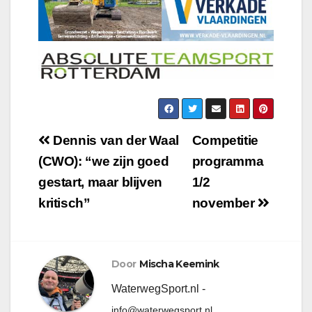
Dennis van der Waal
Competitie
(CWO): “we zijn goed
programma
gestart, maar blijven
1/2
kritisch”
november
Door
Mischa Keemink
WaterwegSport.nl -
info@waterwegsport.nl