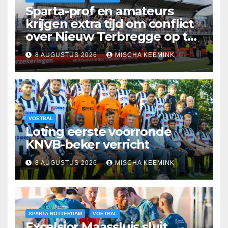
Sparta-prof en amateurs
krijgen extra tijd om conflict
over Nieuw Terbregge op te
lossen
8 AUGUSTUS 2026
MISCHA KEEMINK
VOETBAL
Loting eerste voorronde
KNVB-beker verricht
8 AUGUSTUS 2026
MISCHA KEEMINK
SPARTA ROTTERDAM
VOETBAL
Excelsior Maassluis sluit