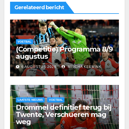
Gerelateerd bericht
VOETBAL
(Competitie) Programma 8/9
augustus
6 AUGUSTUS 2026
MISCHA KEEMINK
LAATSTE NIEUWS
VOETBAL
Drommel definitief terug bij
Twente, Verschueren mag
weg