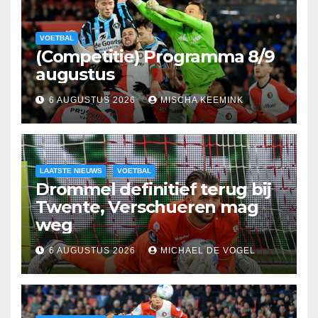
VOETBAL
(Competitie) Programma 8/9
augustus
6 AUGUSTUS 2026
MISCHA KEEMINK
LAATSTE NIEUWS
VOETBAL
Drommel definitief terug bij
Twente, Verschueren mag
weg
6 AUGUSTUS 2026
MICHAEL DE VOGEL