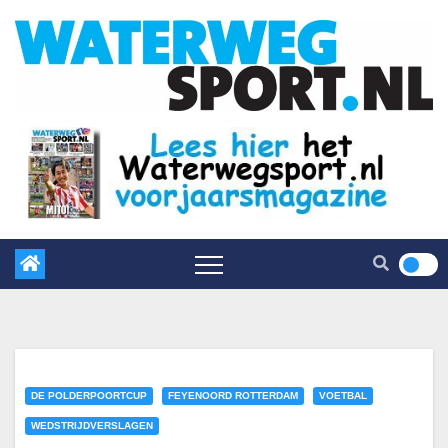
DE POLDERPOORTCUP
FEYENOORD ROTTERDAM
VOETBAL
WEDSTRIJDVERSLAGEN