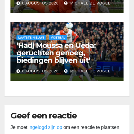
6 AUGUSTUS 2026
MICHAEL DE VOGEL
LAATSTE NIEUWS
VOETBAL
‘Hadj Moussa en Ueda:
geruchten genoeg,
biedingen blijven uit’
6 AUGUSTUS 2026
MICHAEL DE VOGEL
Geef een reactie
Je moet
ingelogd zijn op
om een reactie te plaatsen.