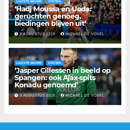
LAATSTE NIEUWS
VOETBAL
‘Hadj Moussa en Ueda:
geruchten genoeg,
biedingen blijven uit’
6 AUGUSTUS 2026
MICHAEL DE VOGEL
LAATSTE NIEUWS
VOETBAL
‘Jasper Cillessen in beeld op
Spangen: ook Ajax-spits
Konadu genoemd’
5 AUGUSTUS 2026
MICHAEL DE VOGEL