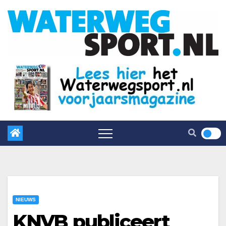
NIEUWS
KNVB publiceert