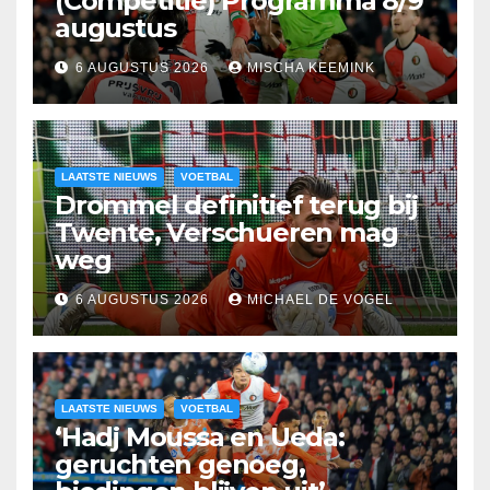
(Competitie) Programma 8/9
augustus
6 AUGUSTUS 2026
MISCHA KEEMINK
LAATSTE NIEUWS
VOETBAL
Drommel definitief terug bij
Twente, Verschueren mag
weg
6 AUGUSTUS 2026
MICHAEL DE VOGEL
LAATSTE NIEUWS
VOETBAL
‘Hadj Moussa en Ueda:
geruchten genoeg,