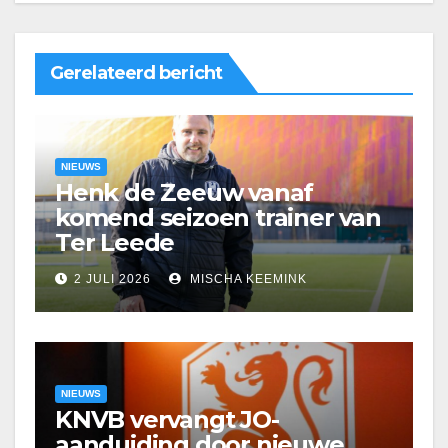
Gerelateerd bericht
NIEUWS
Henk de Zeeuw vanaf
komend seizoen trainer van
Ter Leede
2 JULI 2026
MISCHA KEEMINK
NIEUWS
KNVB vervangt JO-
aanduiding door nieuwe