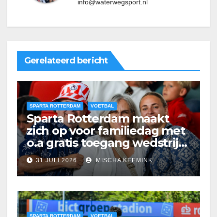
info@waterwegsport.nl
Gerelateerd bericht
SPARTA ROTTERDAM
VOETBAL
Sparta Rotterdam maakt
zich op voor familiedag met
o.a gratis toegang wedstrijd
tegen MSV Duisburg
31 JULI 2026
MISCHA KEEMINK
SPARTA ROTTERDAM
VOETBAL