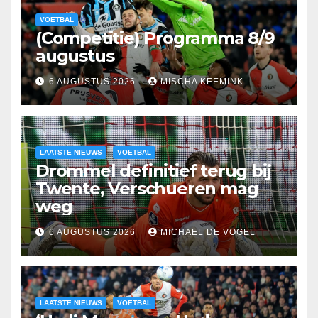
VOETBAL
(Competitie) Programma 8/9
augustus
6 AUGUSTUS 2026
MISCHA KEEMINK
LAATSTE NIEUWS
VOETBAL
Drommel definitief terug bij
Twente, Verschueren mag
weg
6 AUGUSTUS 2026
MICHAEL DE VOGEL
LAATSTE NIEUWS
VOETBAL