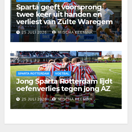
Sparta geeft voorsprong
twee keer uit handen en
verliest van Zulte Waregem
25 JULI 2026
MISCHA KEEMINK
SPARTA ROTTERDAM
VOETBAL
Jong Sparta Rotterdam lijdt
oefenverlies tegen jong AZ
25 JULI 2026
MISCHA KEEMINK