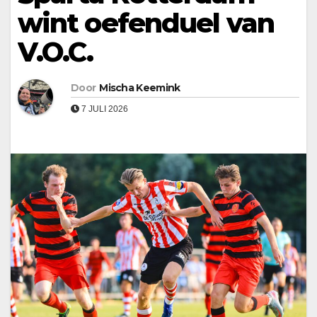
wint oefenduel van
V.O.C.
Door
Mischa Keemink
7 JULI 2026