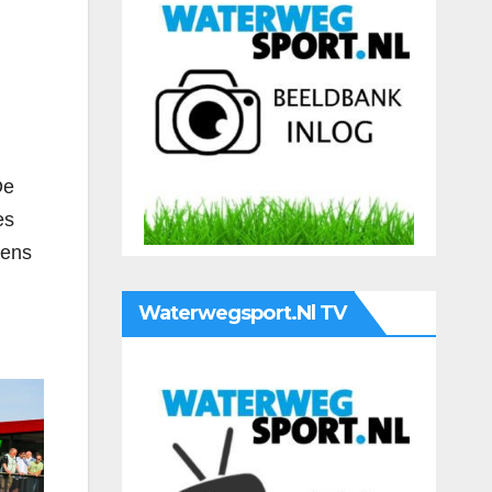
De
es
eens
Waterwegsport.nl TV