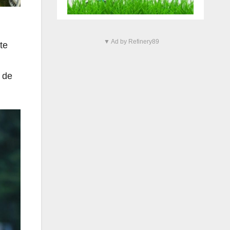
▼ Ad by Refinery89
te
 de