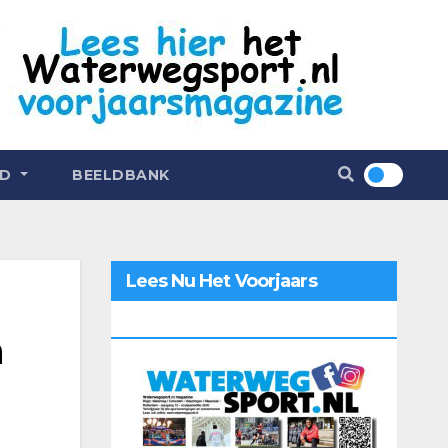
ND
BEELDBANK
Lees Nu Het Voorjaars
Magazine 2026 Online
n