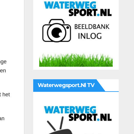
nge
 en
Waterwegsport.nl TV
 het
an