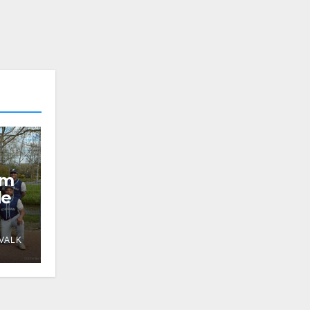
am
de
VALK