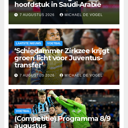
hoofdstuk in Saudi-Arabië
7 AUGUSTUS 2026
MICHAEL DE VOGEL
LAATSTE NIEUWS
VOETBAL
‘Schiedammer Zirkzee krijgt
groen licht voor Juventus-
transfer’
7 AUGUSTUS 2026
MICHAEL DE VOGEL
VOETBAL
(Competitie) Programma 8/9
augustus