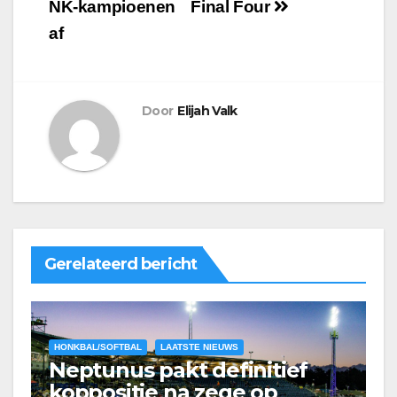
NK-kampioenen
Final Four
af
Door
Elijah Valk
Gerelateerd bericht
HONKBAL/SOFTBAL
LAATSTE NIEUWS
Neptunus pakt definitief
koppositie na zege op