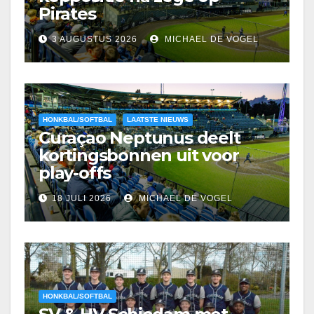
Pirates
3 AUGUSTUS 2026
MICHAEL DE VOGEL
HONKBAL/SOFTBAL
LAATSTE NIEUWS
Curaçao Neptunus deelt
kortingsbonnen uit voor
play-offs
18 JULI 2026
MICHAEL DE VOGEL
HONKBAL/SOFTBAL