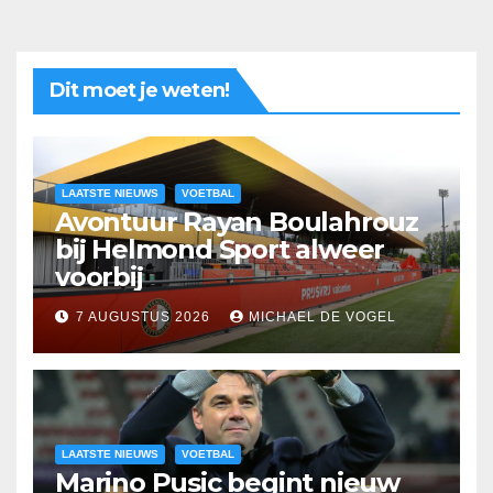
Dit moet je weten!
LAATSTE NIEUWS
VOETBAL
Avontuur Rayan Boulahrouz
bij Helmond Sport alweer
voorbij
7 AUGUSTUS 2026
MICHAEL DE VOGEL
LAATSTE NIEUWS
VOETBAL
Marino Pusic begint nieuw