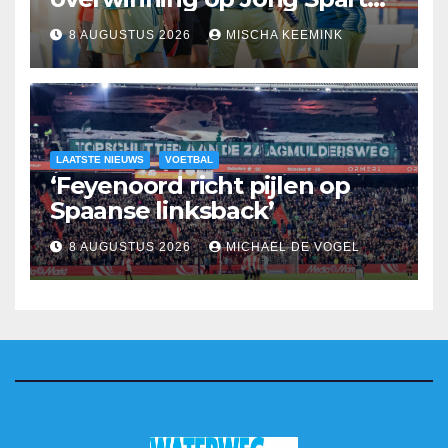
Rotterdam
8 AUGUSTUS 2026
MISCHA KEEMINK
LAATSTE NIEUWS
VOETBAL
‘Feyenoord richt pijlen op
Spaanse linksback’
8 AUGUSTUS 2026
MICHAEL DE VOGEL