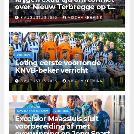
over Nieuw Terbregge op te
lossen
8 AUGUSTUS 2026
MISCHA KEEMINK
VOETBAL
Loting eerste voorronde
KNVB-beker verricht
8 AUGUSTUS 2026
MISCHA KEEMINK
SPARTA ROTTERDAM
VOETBAL
Excelsior Maassluis sluit
voorbereiding af met
overwinning op Jong Sparta