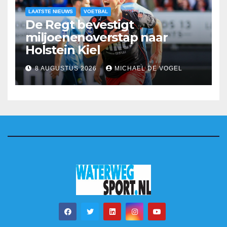
LAATSTE NIEUWS
VOETBAL
De Regt bevestigt
miljoenenoverstap naar
Holstein Kiel
8 AUGUSTUS 2026
MICHAEL DE VOGEL