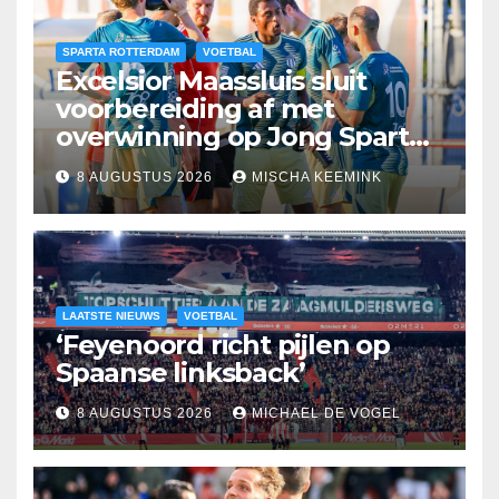
SPARTA ROTTERDAM
VOETBAL
Excelsior Maassluis sluit
voorbereiding af met
overwinning op Jong Sparta
Rotterdam
8 AUGUSTUS 2026
MISCHA KEEMINK
LAATSTE NIEUWS
VOETBAL
‘Feyenoord richt pijlen op
Spaanse linksback’
8 AUGUSTUS 2026
MICHAEL DE VOGEL