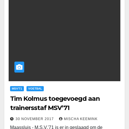
MSV'71
VOETBAL
Tim Kolmus toegevoegd aan
trainersstaf MSV’71
30 NOVEMBER 2017
MISCHA KEEMINK
Maassluis - M.S.V.'71 is er in geslaagd om de