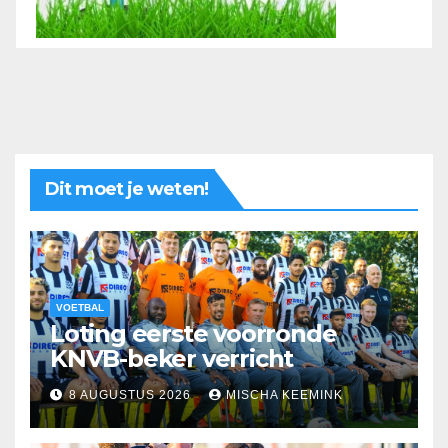
Dit moet je weten!
VOETBAL
Loting eerste voorronde
KNVB-beker verricht
8 AUGUSTUS 2026
MISCHA KEEMINK