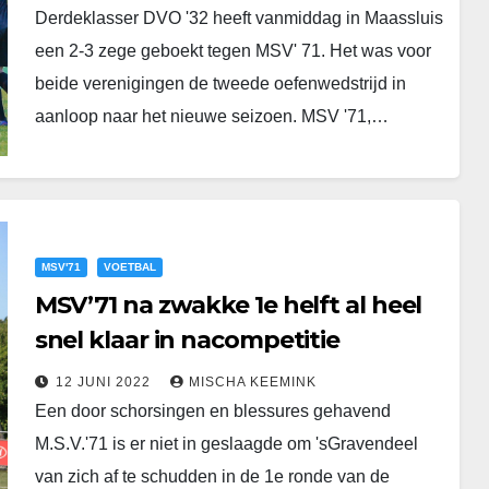
Derdeklasser DVO '32 heeft vanmiddag in Maassluis
een 2-3 zege geboekt tegen MSV' 71. Het was voor
beide verenigingen de tweede oefenwedstrijd in
aanloop naar het nieuwe seizoen. MSV '71,…
MSV'71
VOETBAL
MSV’71 na zwakke 1e helft al heel
snel klaar in nacompetitie
12 JUNI 2022
MISCHA KEEMINK
Een door schorsingen en blessures gehavend
M.S.V.'71 is er niet in geslaagde om 'sGravendeel
van zich af te schudden in de 1e ronde van de