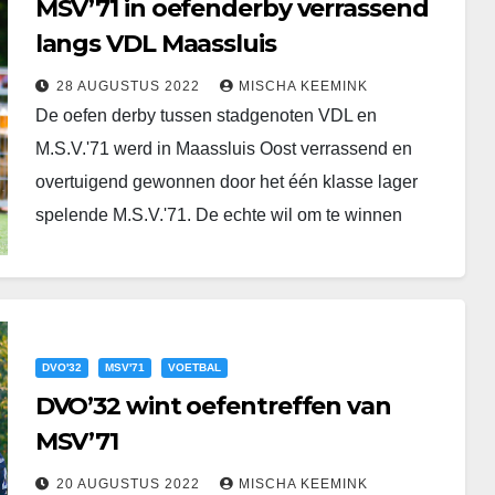
MSV’71 in oefenderby verrassend
langs VDL Maassluis
28 AUGUSTUS 2022
MISCHA KEEMINK
De oefen derby tussen stadgenoten VDL en
M.S.V.'71 werd in Maassluis Oost verrassend en
overtuigend gewonnen door het één klasse lager
spelende M.S.V.'71. De echte wil om te winnen
was…
DVO'32
MSV'71
VOETBAL
DVO’32 wint oefentreffen van
MSV’71
20 AUGUSTUS 2022
MISCHA KEEMINK