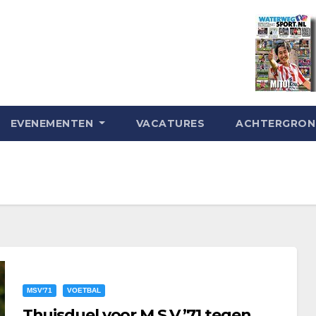
EVENEMENTEN
VACATURES
ACHTERGRO
MSV'71
VOETBAL
Thuisduel voor M.S.V.’71 tegen