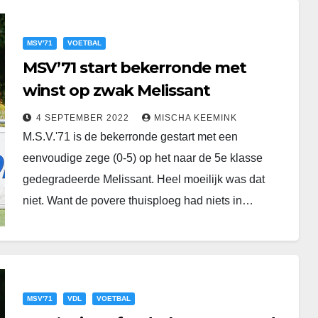
MSV'71
VOETBAL
MSV’71 start bekerronde met
winst op zwak Melissant
4 SEPTEMBER 2022
MISCHA KEEMINK
M.S.V.'71 is de bekerronde gestart met een
eenvoudige zege (0-5) op het naar de 5e klasse
gedegradeerde Melissant. Heel moeilijk was dat
niet. Want de povere thuisploeg had niets in…
MSV'71
VDL
VOETBAL